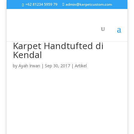
+62 81234 5959 79
admin@karpetcustom.com
Karpet Handtufted di
Kendal
by
Ayah Irwan
|
Sep 30, 2017
|
Artikel