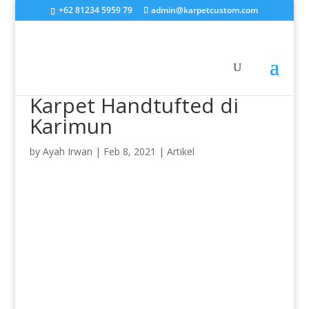
+62 81234 5959 79
admin@karpetcustom.com
Karpet Handtufted di
Karimun
by
Ayah Irwan
|
Feb 8, 2021
|
Artikel