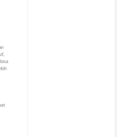
an
if,
bisa
ebih
pet