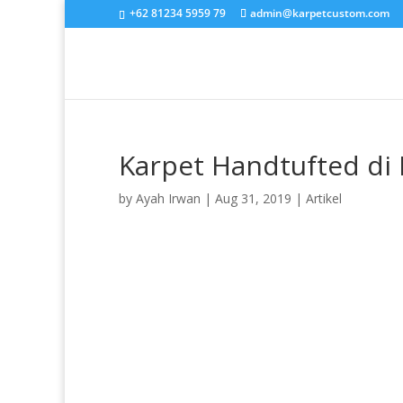
+62 81234 5959 79
admin@karpetcustom.com
Karpet Handtufted di 
by
Ayah Irwan
|
Aug 31, 2019
|
Artikel