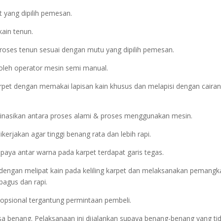
 yang dipilih pemesan.
kain tenun.
roses tenun sesuai dengan mutu yang dipilih pemesan.
oleh operator mesin semi manual.
rpet dengan memakai lapisan kain khusus dan melapisi dengan cairan
inasikan antara proses alami & proses menggunakan mesin.
erjakan agar tinggi benang rata dan lebih rapi.
upaya antar warna pada karpet terdapat garis tegas.
kan dengan melipat kain pada keliling karpet dan melaksanakan pemang
agus dan rapi.
ya opsional tergantung permintaan pembeli.
isa benang. Pelaksanaan ini dijalankan supaya benang-benang yang ti