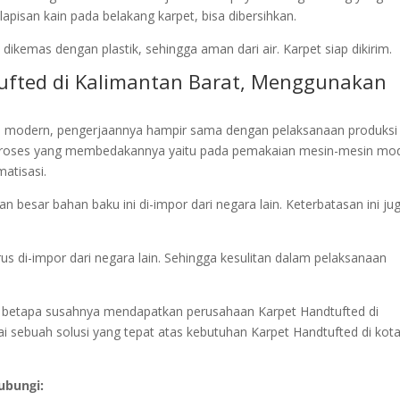
pisan kain pada belakang karpet, bisa dibersihkan.
ikemas dengan plastik, sehingga aman dari air. Karpet siap dikirim.
tufted di Kalimantan Barat, Menggunakan
 modern, pengerjaannya hampir sama dengan pelaksanaan produksi
roses yang membedakannya yaitu pada pemakaian mesin-mesin mod
atisasi.
 besar bahan baku ini di-impor dari negara lain. Keterbatasan ini ju
us di-impor dari negara lain. Sehingga kesulitan dalam pelaksanaan
mi betapa susahnya mendapatkan perusahaan Karpet Handtufted di
ai sebuah solusi yang tepat atas kebutuhan Karpet Handtufted di kot
ubungi: