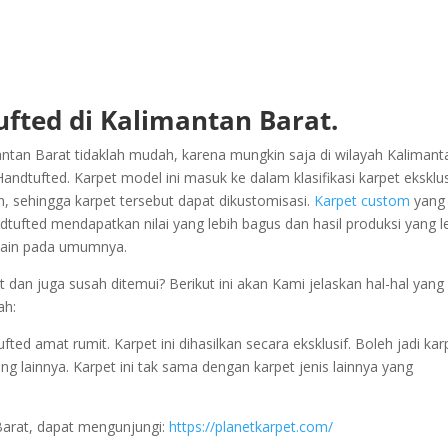
fted di Kalimantan Barat.
tan Barat tidaklah mudah, karena mungkin saja di wilayah Kalimant
ndtufted. Karpet model ini masuk ke dalam klasifikasi karpet eksklus
n, sehingga karpet tersebut dapat dikustomisasi.
Karpet custom
yang 
dtufted mendapatkan nilai yang lebih bagus dan hasil produksi yang l
t lain pada umumnya.
 dan juga susah ditemui? Berikut ini akan Kami jelaskan hal-hal yang
ah:
d amat rumit. Karpet ini dihasilkan secara eksklusif. Boleh jadi kar
ang lainnya. Karpet ini tak sama dengan karpet jenis lainnya yang
Barat, dapat mengunjungi:
https://planetkarpet.com/