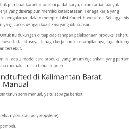
pabrik pembuat karpet model ini padat karya, dalam artian banyak
rja yang diserap pun memiliki keterbatasan. Tenaga kerja yang
iliki pengalaman dalam memproduksi Karpet Handtufted. Sehingga bi
n yang cocok dengan kualifikasi yang dibutuhkan.
Untuk itu dukungan di tiap-tiap tahapan pelaksanaan produksi sehar
i beserta fasilitasnya, tenaga kerja dan keterampilannya, juga dukun
an tersebut.
an ini, ada 2 model cara produksi yang umum dijalankan, yang perta
dua memakai mesin tenun modern.
ndtufted di Kalimantan Barat,
 Manual
n tenun semi manual, yaitu sebagai berikut:
ic, nylon atau polypropylene).
/pembeli.