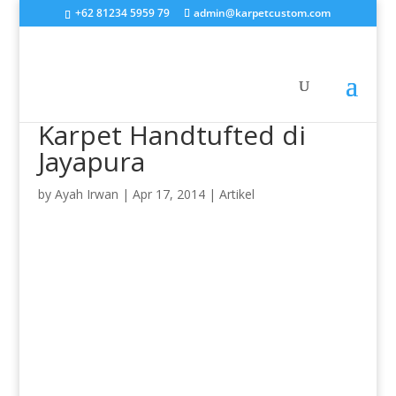
+62 81234 5959 79
admin@karpetcustom.com
Karpet Handtufted di
Jayapura
by
Ayah Irwan
|
Apr 17, 2014
|
Artikel