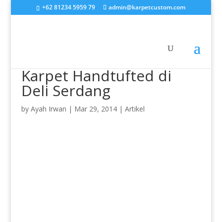
+62 81234 5959 79
admin@karpetcustom.com
Karpet Handtufted di
Deli Serdang
by
Ayah Irwan
|
Mar 29, 2014
|
Artikel