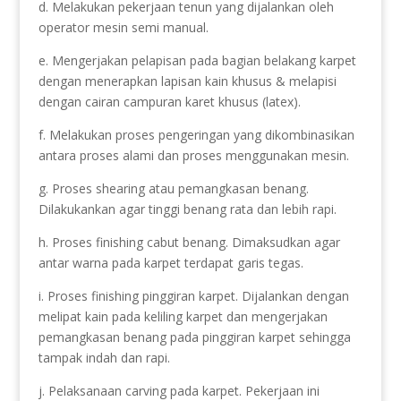
d. Melakukan pekerjaan tenun yang dijalankan oleh
operator mesin semi manual.
e. Mengerjakan pelapisan pada bagian belakang karpet
dengan menerapkan lapisan kain khusus & melapisi
dengan cairan campuran karet khusus (latex).
f. Melakukan proses pengeringan yang dikombinasikan
antara proses alami dan proses menggunakan mesin.
g. Proses shearing atau pemangkasan benang.
Dilakukankan agar tinggi benang rata dan lebih rapi.
h. Proses finishing cabut benang. Dimaksudkan agar
antar warna pada karpet terdapat garis tegas.
i. Proses finishing pinggiran karpet. Dijalankan dengan
melipat kain pada keliling karpet dan mengerjakan
pemangkasan benang pada pinggiran karpet sehingga
tampak indah dan rapi.
j. Pelaksanaan carving pada karpet. Pekerjaan ini