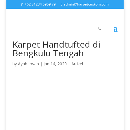
+62 81234 5959 79
admin@karpetcustom.com
Karpet Handtufted di
Bengkulu Tengah
by
Ayah Irwan
|
Jan 14, 2020
|
Artikel