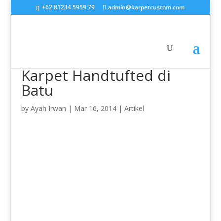
+62 81234 5959 79
admin@karpetcustom.com
Karpet Handtufted di
Batu
by
Ayah Irwan
|
Mar 16, 2014
|
Artikel