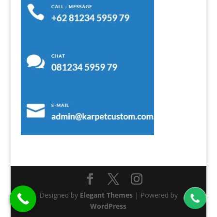
Designed by
Elegant Themes
| Powered by
WordPress