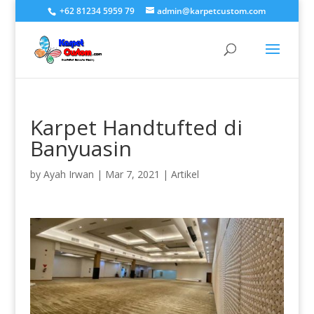
+62 81234 5959 79
admin@karpetcustom.com
Karpet Handtufted di
Banyuasin
by
Ayah Irwan
|
Mar 7, 2021
|
Artikel