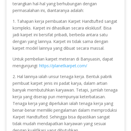
terangkan hal-hal yang berhubungan dengan
permasalahan ini, diantaranya adalah:
1. Tahapan kerja pembuatan Karpet Handtufted sangat
kompleks. Karpet ini dihasilkan secara eksklusif. Bisa
jadi karpet ini bersifat pribadi, berbeda antara satu
dengan yang lainnya. Karpet ini tidak sama dengan
karpet model lainnya yang dibuat secara massal.
Untuk pembelian karpet meteran di Banyuasin, dapat
mengunjungi:
https://planetkarpet.com/
2. Hal lainnya ialah unsur tenaga kerja. Bentuk pabrik
pembuat karpet jenis ini padat karya, dalam artian
banyak membutuhkan karyawan. Tetapi, jumlah tenaga
kerja yang diserap pun mempunyai keterbatasan.
Tenaga kerja yang diperlukan ialah tenaga kerja yang
benar-benar memiliki pengalaman dalam memproduksi
Karpet Handtufted. Sehingga bisa dipastikan sangat
tidak mudah mendapatkan karyawan yang sesuai
dengan kualifikasi yang dibutuhkan.