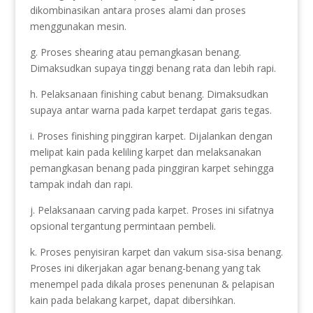
dikombinasikan antara proses alami dan proses
menggunakan mesin.
g. Proses shearing atau pemangkasan benang.
Dimaksudkan supaya tinggi benang rata dan lebih rapi.
h. Pelaksanaan finishing cabut benang. Dimaksudkan
supaya antar warna pada karpet terdapat garis tegas.
i. Proses finishing pinggiran karpet. Dijalankan dengan
melipat kain pada keliling karpet dan melaksanakan
pemangkasan benang pada pinggiran karpet sehingga
tampak indah dan rapi.
j. Pelaksanaan carving pada karpet. Proses ini sifatnya
opsional tergantung permintaan pembeli.
k. Proses penyisiran karpet dan vakum sisa-sisa benang.
Proses ini dikerjakan agar benang-benang yang tak
menempel pada dikala proses penenunan & pelapisan
kain pada belakang karpet, dapat dibersihkan.