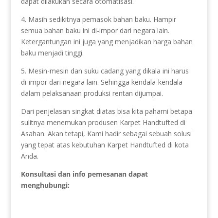
dapat dilakukan secara otomatisasi.
4. Masih sedikitnya pemasok bahan baku. Hampir
semua bahan baku ini di-impor dari negara lain.
Ketergantungan ini juga yang menjadikan harga bahan
baku menjadi tinggi.
5. Mesin-mesin dan suku cadang yang dikala ini harus
di-impor dari negara lain. Sehingga kendala-kendala
dalam pelaksanaan produksi rentan dijumpai.
Dari penjelasan singkat diatas bisa kita pahami betapa
sulitnya menemukan produsen Karpet Handtufted di
Asahan. Akan tetapi, Kami hadir sebagai sebuah solusi
yang tepat atas kebutuhan Karpet Handtufted di kota
Anda.
Konsultasi dan info pemesanan dapat
menghubungi: