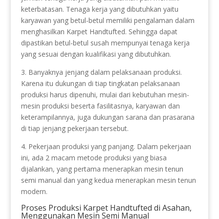
keterbatasan. Tenaga kerja yang dibutuhkan yaitu
karyawan yang betul-betul memiliki pengalaman dalam
menghasilkan Karpet Handtufted. Sehingga dapat
dipastikan betul-betul susah mempunyai tenaga kerja
yang sesuai dengan kualifikasi yang dibutuhkan.
3. Banyaknya jenjang dalam pelaksanaan produksi.
Karena itu dukungan di tiap tingkatan pelaksanaan
produksi harus dipenuhi, mulai dari kebutuhan mesin-
mesin produksi beserta fasilitasnya, karyawan dan
keterampilannya, juga dukungan sarana dan prasarana
di tiap jenjang pekerjaan tersebut.
4. Pekerjaan produksi yang panjang. Dalam pekerjaan
ini, ada 2 macam metode produksi yang biasa
dijalankan, yang pertama menerapkan mesin tenun
semi manual dan yang kedua menerapkan mesin tenun
modern.
Proses Produksi Karpet Handtufted di Asahan,
Menggunakan Mesin Semi Manual