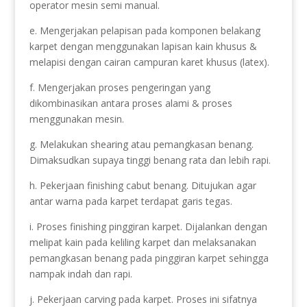
operator mesin semi manual.
e. Mengerjakan pelapisan pada komponen belakang
karpet dengan menggunakan lapisan kain khusus &
melapisi dengan cairan campuran karet khusus (latex).
f. Mengerjakan proses pengeringan yang
dikombinasikan antara proses alami & proses
menggunakan mesin.
g. Melakukan shearing atau pemangkasan benang.
Dimaksudkan supaya tinggi benang rata dan lebih rapi.
h. Pekerjaan finishing cabut benang. Ditujukan agar
antar warna pada karpet terdapat garis tegas.
i. Proses finishing pinggiran karpet. Dijalankan dengan
melipat kain pada keliling karpet dan melaksanakan
pemangkasan benang pada pinggiran karpet sehingga
nampak indah dan rapi.
j. Pekerjaan carving pada karpet. Proses ini sifatnya