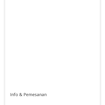
Info & Pemesanan