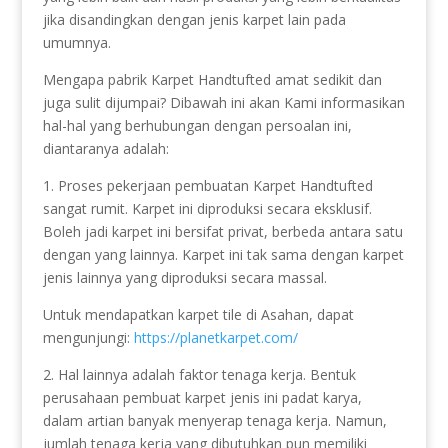
jika disandingkan dengan jenis karpet lain pada
umumnya.
Mengapa pabrik Karpet Handtufted amat sedikit dan
juga sulit dijumpai? Dibawah ini akan Kami informasikan
hal-hal yang berhubungan dengan persoalan ini,
diantaranya adalah:
1. Proses pekerjaan pembuatan Karpet Handtufted
sangat rumit. Karpet ini diproduksi secara eksklusif.
Boleh jadi karpet ini bersifat privat, berbeda antara satu
dengan yang lainnya. Karpet ini tak sama dengan karpet
jenis lainnya yang diproduksi secara massal.
Untuk mendapatkan karpet tile di Asahan, dapat
mengunjungi:
https://planetkarpet.com/
2. Hal lainnya adalah faktor tenaga kerja. Bentuk
perusahaan pembuat karpet jenis ini padat karya,
dalam artian banyak menyerap tenaga kerja. Namun,
jumlah tenaga kerja yang dibutuhkan pun memiliki