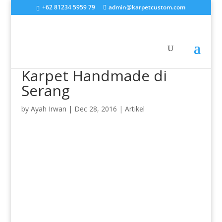
+62 81234 5959 79
admin@karpetcustom.com
Karpet Handmade di
Serang
by
Ayah Irwan
|
Dec 28, 2016
|
Artikel