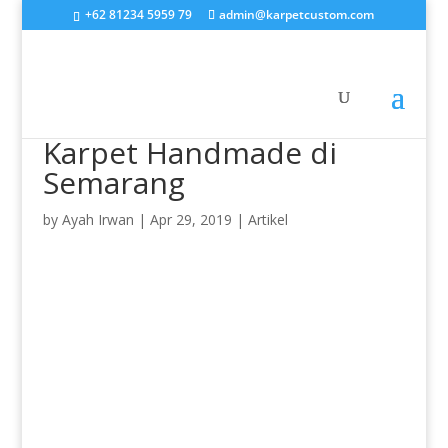
+62 81234 5959 79
admin@karpetcustom.com
Karpet Handmade di
Semarang
by
Ayah Irwan
|
Apr 29, 2019
|
Artikel