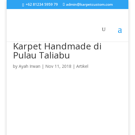
+62 81234 5959 79
admin@karpetcustom.com
Karpet Handmade di
Pulau Taliabu
by
Ayah Irwan
|
Nov 11, 2018
|
Artikel