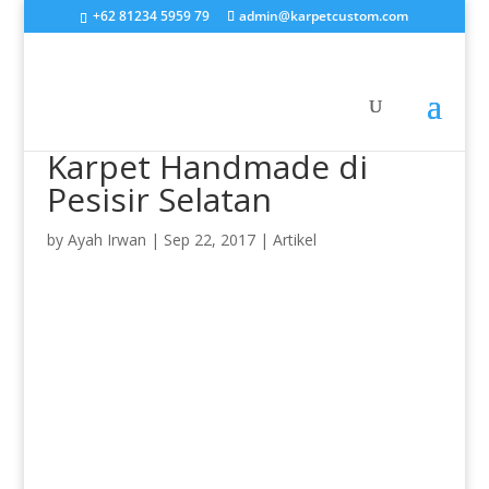
+62 81234 5959 79
admin@karpetcustom.com
Karpet Handmade di
Pesisir Selatan
by
Ayah Irwan
|
Sep 22, 2017
|
Artikel