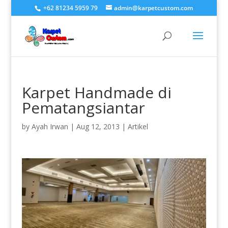
+62 81234 5959 79
admin@karpetcustom.com
Karpet Handmade di
Pematangsiantar
by
Ayah Irwan
|
Aug 12, 2013
|
Artikel