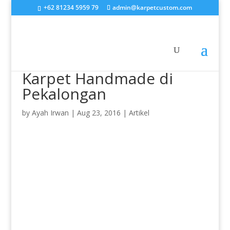
+62 81234 5959 79
admin@karpetcustom.com
Karpet Handmade di
Pekalongan
by
Ayah Irwan
|
Aug 23, 2016
|
Artikel