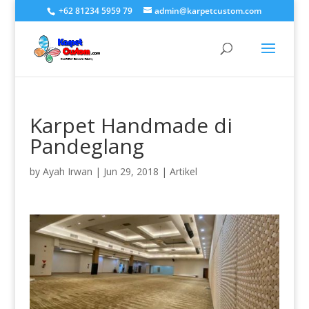
+62 81234 5959 79
admin@karpetcustom.com
Karpet Handmade di
Pandeglang
by
Ayah Irwan
|
Jun 29, 2018
|
Artikel