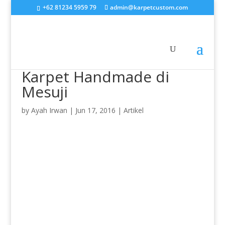
+62 81234 5959 79
admin@karpetcustom.com
Karpet Handmade di
Mesuji
by
Ayah Irwan
|
Jun 17, 2016
|
Artikel