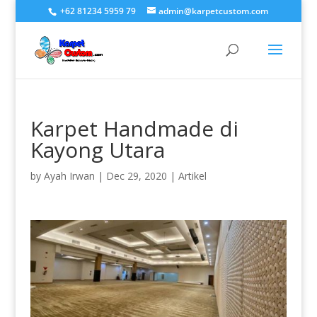
+62 81234 5959 79
admin@karpetcustom.com
Karpet Handmade di
Kayong Utara
by
Ayah Irwan
|
Dec 29, 2020
|
Artikel