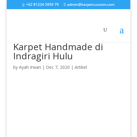
+62 81234 5959 79
admin@karpetcustom.com
Karpet Handmade di
Indragiri Hulu
by
Ayah Irwan
|
Dec 7, 2020
|
Artikel