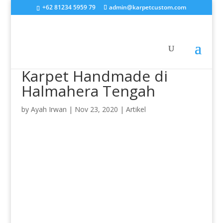
+62 81234 5959 79
admin@karpetcustom.com
Karpet Handmade di
Halmahera Tengah
by
Ayah Irwan
|
Nov 23, 2020
|
Artikel