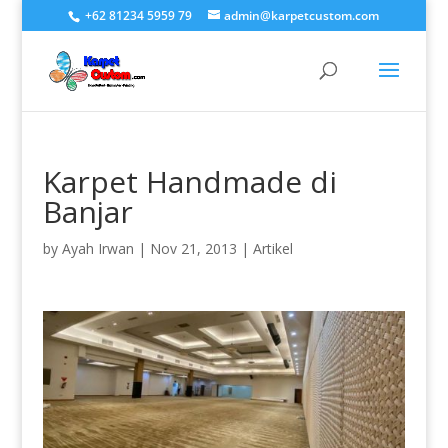
+62 81234 5959 79
admin@karpetcustom.com
Karpet Handmade di
Banjar
by
Ayah Irwan
|
Nov 21, 2013
|
Artikel