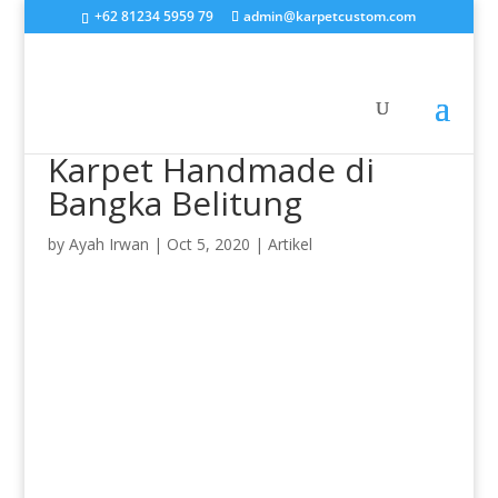
+62 81234 5959 79
admin@karpetcustom.com
Karpet Handmade di
Bangka Belitung
by
Ayah Irwan
|
Oct 5, 2020
|
Artikel