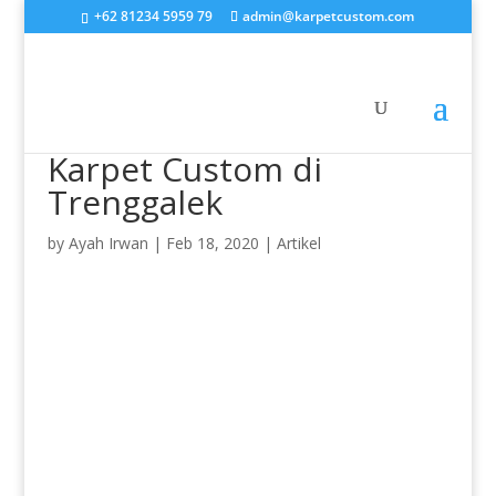
+62 81234 5959 79
admin@karpetcustom.com
Karpet Custom di
Trenggalek
by
Ayah Irwan
|
Feb 18, 2020
|
Artikel