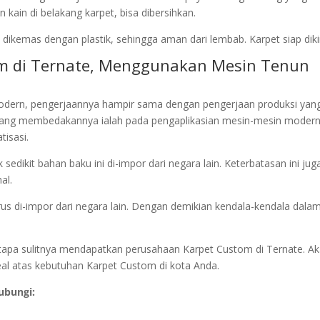
kain di belakang karpet, bisa dibersihkan.
dikemas dengan plastik, sehingga aman dari lembab. Karpet siap diki
om di Ternate, Menggunakan Mesin Tenun
dern, pengerjaannya hampir sama dengan pengerjaan produksi yan
yang membedakannya ialah pada pengaplikasian mesin-mesin modern
tisasi.
edikit bahan baku ini di-impor dari negara lain. Keterbatasan ini jug
al.
rus di-impor dari negara lain. Dengan demikian kendala-kendala dala
 betapa sulitnya mendapatkan perusahaan Karpet Custom di Ternate. A
deal atas kebutuhan Karpet Custom di kota Anda.
ubungi: