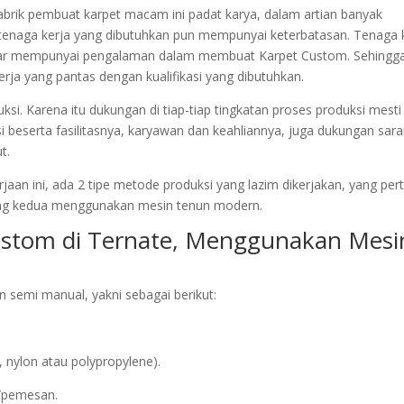
 pabrik pembuat karpet macam ini padat karya, dalam artian banyak
 tenaga kerja yang dibutuhkan pun mempunyai keterbatasan. Tenaga 
enar mempunyai pengalaman dalam membuat Karpet Custom. Sehingg
rja yang pantas dengan kualifikasi yang dibutuhkan.
si. Karena itu dukungan di tiap-tiap tingkatan proses produksi mesti
si beserta fasilitasnya, karyawan dan keahliannya, juga dukungan sar
t.
jaan ini, ada 2 tipe metode produksi yang lazim dikerjakan, yang pe
ng kedua menggunakan mesin tenun modern.
ustom di Ternate, Menggunakan Mesi
semi manual, yakni sebagai berikut:
 nylon atau polypropylene).
n/pemesan.