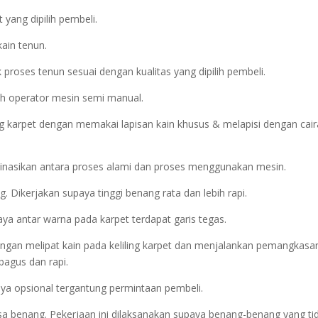
yang dipilih pembeli.
kain tenun.
proses tenun sesuai dengan kualitas yang dipilih pembeli.
eh operator mesin semi manual.
 karpet dengan memakai lapisan kain khusus & melapisi dengan cai
inasikan antara proses alami dan proses menggunakan mesin.
Dikerjakan supaya tinggi benang rata dan lebih rapi.
aya antar warna pada karpet terdapat garis tegas.
 dengan melipat kain pada keliling karpet dan menjalankan pemangkasa
agus dan rapi.
atnya opsional tergantung permintaan pembeli.
isa benang. Pekerjaan ini dilaksanakan supaya benang-benang yang ti