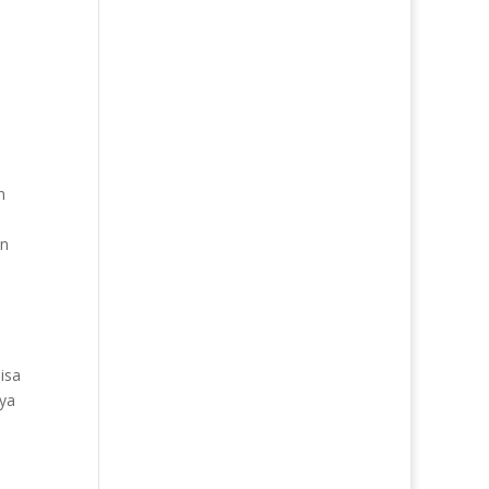
n
an
isa
nya