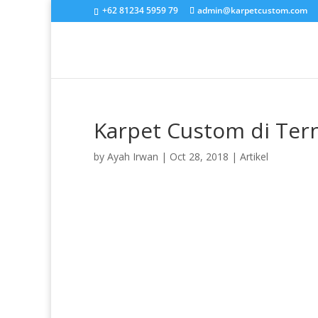
+62 81234 5959 79
admin@karpetcustom.com
Karpet Custom di Ter
by
Ayah Irwan
|
Oct 28, 2018
|
Artikel