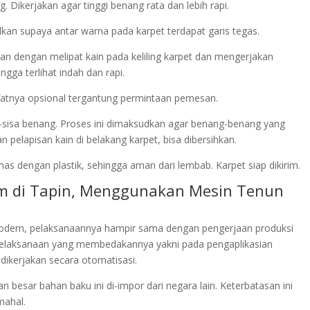
Dikerjakan agar tinggi benang rata dan lebih rapi.
kan supaya antar warna pada karpet terdapat garis tegas.
ankan dengan melipat kain pada keliling karpet dan mengerjakan
ga terlihat indah dan rapi.
sifatnya opsional tergantung permintaan pemesan.
a-sisa benang. Proses ini dimaksudkan agar benang-benang yang
pelapisan kain di belakang karpet, bisa dibersihkan.
as dengan plastik, sehingga aman dari lembab. Karpet siap dikirim.
om di Tapin, Menggunakan Mesin Tenun
odern, pelaksanaannya hampir sama dengan pengerjaan produksi
elaksanaan yang membedakannya yakni pada pengaplikasian
ikerjakan secara otomatisasi.
n besar bahan baku ini di-impor dari negara lain. Keterbatasan ini
mahal.