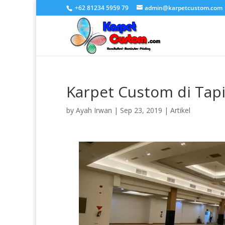
+62 81234 5959 79
admin@karpetcustom.com
Karpet Custom di Tap
by
Ayah Irwan
|
Sep 23, 2019
|
Artikel