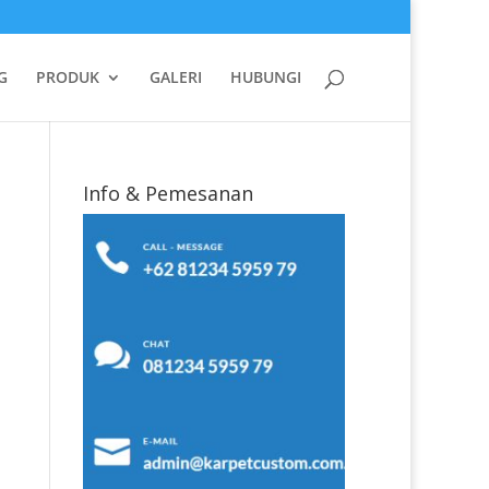
G
PRODUK
GALERI
HUBUNGI
Info & Pemesanan