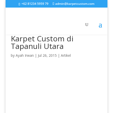
+62 81234 5959 79
admin@karpetcustom.com
Karpet Custom di
Tapanuli Utara
by
Ayah Irwan
|
Jul 26, 2015
|
Artikel