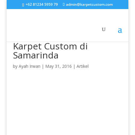
+62 81234 5959 79
admin@karpetcustom.com
Karpet Custom di
Samarinda
by
Ayah Irwan
|
May 31, 2016
|
Artikel