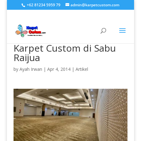
+62 81234 5959 79
admin@karpetcustom.com
Karpet Custom di Sabu
Raijua
by
Ayah Irwan
|
Apr 4, 2014
|
Artikel