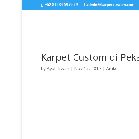
+62 81234 5959 79
admin@karpetcustom.com
Karpet Custom di Pek
by
Ayah Irwan
|
Nov 15, 2017
|
Artikel