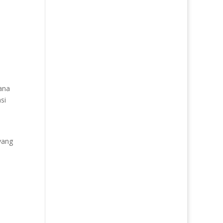
ana
si
yang