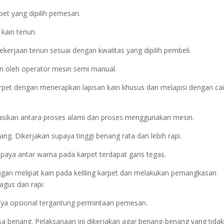
pet yang dipilih pemesan.
 kain tenun.
kerjaan tenun sesuai dengan kwalitas yang dipilih pembeli.
n oleh operator mesin semi manual.
rpet dengan menerapkan lapisan kain khusus dan melapisi dengan ca
asikan antara proses alami dan proses menggunakan mesin.
. Dikerjakan supaya tinggi benang rata dan lebih rapi.
upaya antar warna pada karpet terdapat garis tegas.
dengan melipat kain pada keliling karpet dan melakukan pemangkasan
agus dan rapi.
atnya opsional tergantung permintaan pemesan.
isa benang. Pelaksanaan ini dikerjakan agar benang-benang yang tidak