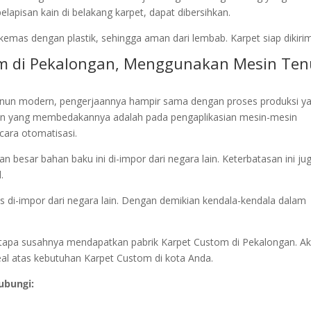
apisan kain di belakang karpet, dapat dibersihkan.
kemas dengan plastik, sehingga aman dari lembab. Karpet siap dikirim
om di Pekalongan, Menggunakan Mesin Te
nun modern, pengerjaannya hampir sama dengan proses produksi y
an yang membedakannya adalah pada pengaplikasian mesin-mesin
cara otomatisasi.
 besar bahan baku ini di-impor dari negara lain. Keterbatasan ini ju
.
s di-impor dari negara lain. Dengan demikian kendala-kendala dalam
 betapa susahnya mendapatkan pabrik Karpet Custom di Pekalongan. A
deal atas kebutuhan Karpet Custom di kota Anda.
ubungi: