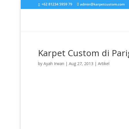
+62 81234 5959 79
admin@karpetcustom.com
Karpet Custom di Par
by
Ayah Irwan
|
Aug 27, 2013
|
Artikel