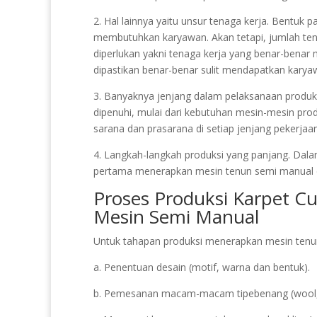
2. Hal lainnya yaitu unsur tenaga kerja. Bentuk
membutuhkan karyawan. Akan tetapi, jumlah tena
diperlukan yakni tenaga kerja yang benar-bena
dipastikan benar-benar sulit mendapatkan karya
3. Banyaknya jenjang dalam pelaksanaan produksi
dipenuhi, mulai dari kebutuhan mesin-mesin prod
sarana dan prasarana di setiap jenjang pekerjaan
4. Langkah-langkah produksi yang panjang. Dalam
pertama menerapkan mesin tenun semi manual 
Proses Produksi Karpet C
Mesin Semi Manual
Untuk tahapan produksi menerapkan mesin tenun 
a. Penentuan desain (motif, warna dan bentuk).
b. Pemesanan macam-macam tipebenang (wool, ac