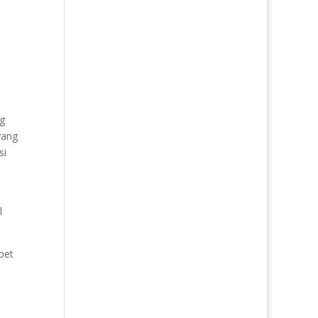
ng
yang
si
l
pet