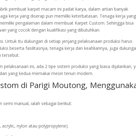
 pabrik pembuat karpet macam ini padat karya, dalam artian banyak
ga kerja yang diserap pun memiliki keterbatasan. Tenaga kerja yang
r memiliki pengalaman dalam membuat Karpet Custom. Sehingga bisa
wan yang cocok dengan kualifikasi yang dibutuhkan.
. Untuk itu dukungan di setiap jenjang pelaksanaan produksi harus
uksi beserta fasilitasnya, tenaga kerja dan keahliannya, juga dukung
 tersebut.
 pelaksanaan ini, ada 2 tipe sistem produksi yang biasa dijalankan, 
dan yang kedua memakai mesin tenun modern.
ustom di Parigi Moutong, Menggunak
semi manual, ialah sebagai berikut:
rylic, nylon atau polypropylene).