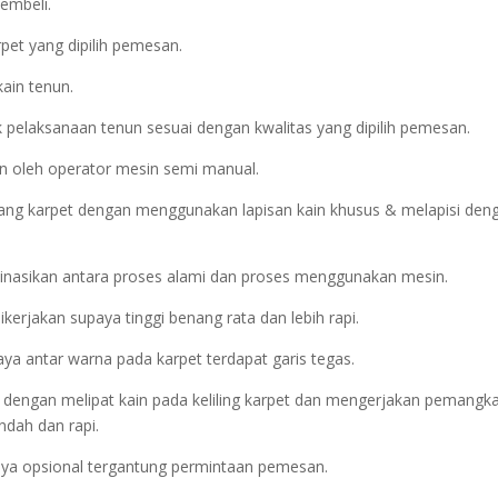
embeli.
pet yang dipilih pemesan.
kain tenun.
 pelaksanaan tenun sesuai dengan kwalitas yang dipilih pemesan.
n oleh operator mesin semi manual.
ang karpet dengan menggunakan lapisan kain khusus & melapisi den
inasikan antara proses alami dan proses menggunakan mesin.
erjakan supaya tinggi benang rata dan lebih rapi.
aya antar warna pada karpet terdapat garis tegas.
kan dengan melipat kain pada keliling karpet dan mengerjakan pemangk
ndah dan rapi.
atnya opsional tergantung permintaan pemesan.