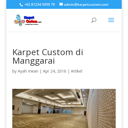
+62 81234 5959 79
admin@karpetcustom.com
Karpet Custom di
Manggarai
by
Ayah Irwan
|
Apr 24, 2016
|
Artikel