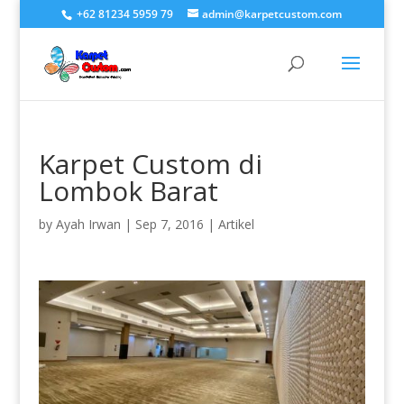
+62 81234 5959 79
admin@karpetcustom.com
Karpet Custom di
Lombok Barat
by
Ayah Irwan
|
Sep 7, 2016
|
Artikel