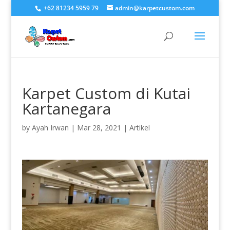
+62 81234 5959 79
admin@karpetcustom.com
Karpet Custom di Kutai
Kartanegara
by
Ayah Irwan
|
Mar 28, 2021
|
Artikel