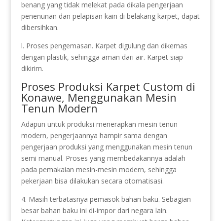
benang yang tidak melekat pada dikala pengerjaan
penenunan dan pelapisan kain di belakang karpet, dapat
dibersihkan.
l. Proses pengemasan. Karpet digulung dan dikemas
dengan plastik, sehingga aman dari air. Karpet siap
dikirim.
Proses Produksi Karpet Custom di
Konawe, Menggunakan Mesin
Tenun Modern
Adapun untuk produksi menerapkan mesin tenun
modern, pengerjaannya hampir sama dengan
pengerjaan produksi yang menggunakan mesin tenun
semi manual. Proses yang membedakannya adalah
pada pemakaian mesin-mesin modern, sehingga
pekerjaan bisa dilakukan secara otomatisasi.
4. Masih terbatasnya pemasok bahan baku. Sebagian
besar bahan baku ini di-impor dari negara lain.