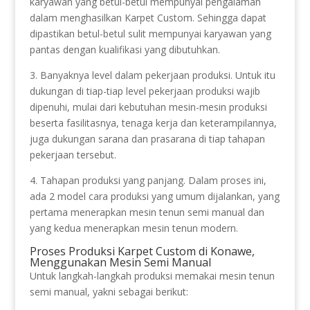
karyawan yang betul-betul mempunyai pengalaman
dalam menghasilkan Karpet Custom. Sehingga dapat
dipastikan betul-betul sulit mempunyai karyawan yang
pantas dengan kualifikasi yang dibutuhkan.
3. Banyaknya level dalam pekerjaan produksi. Untuk itu
dukungan di tiap-tiap level pekerjaan produksi wajib
dipenuhi, mulai dari kebutuhan mesin-mesin produksi
beserta fasilitasnya, tenaga kerja dan keterampilannya,
juga dukungan sarana dan prasarana di tiap tahapan
pekerjaan tersebut.
4. Tahapan produksi yang panjang. Dalam proses ini,
ada 2 model cara produksi yang umum dijalankan, yang
pertama menerapkan mesin tenun semi manual dan
yang kedua menerapkan mesin tenun modern.
Proses Produksi Karpet Custom di Konawe,
Menggunakan Mesin Semi Manual
Untuk langkah-langkah produksi memakai mesin tenun
semi manual, yakni sebagai berikut: