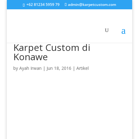
+62 81234 5959 79
admin@karpetcustom.com
Karpet Custom di
Konawe
by
Ayah Irwan
|
Jun 18, 2016
|
Artikel