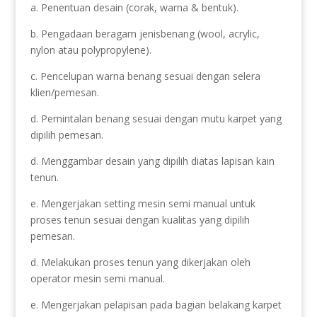
a. Penentuan desain (corak, warna & bentuk).
b. Pengadaan beragam jenisbenang (wool, acrylic,
nylon atau polypropylene).
c. Pencelupan warna benang sesuai dengan selera
klien/pemesan.
d. Pemintalan benang sesuai dengan mutu karpet yang
dipilih pemesan.
d. Menggambar desain yang dipilih diatas lapisan kain
tenun.
e. Mengerjakan setting mesin semi manual untuk
proses tenun sesuai dengan kualitas yang dipilih
pemesan.
d. Melakukan proses tenun yang dikerjakan oleh
operator mesin semi manual.
e. Mengerjakan pelapisan pada bagian belakang karpet