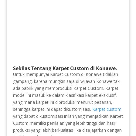
Sekilas Tentang Karpet Custom di Konawe.
Untuk mempunyai Karpet Custom di Konawe tidaklah
gampang, karena mungkin saja di wilayah Konawe tak
ada pabrik yang memproduksi Karpet Custom. Karpet
model ini masuk ke dalam klasifikasi karpet eksklusif,
yang mana karpet ini diproduksi menurut pesanan,
sehingga karpet ini dapat dikustomisasi.
Karpet custom
yang dapat dikustomisasi inilah yang menjadikan Karpet
Custom memiliki penilaian yang lebih tinggi dan hasil
produksi yang lebih berkualitas jika disejajarkan dengan