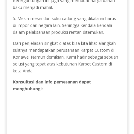
Ketergantungan ini juga yang membuat harga bahan
baku menjadi mahal.
5. Mesin-mesin dan suku cadang yang dikala ini harus
di-impor dari negara lain. Sehingga kendala-kendala
dalam pelaksanaan produksi rentan ditemukan.
Dari penjelasan singkat diatas bisa kita lihat alangkah
sulitnya mendapatkan perusahaan Karpet Custom di
Konawe. Namun demikian, Kami hadir sebagai sebuah
solusi yang tepat atas kebutuhan Karpet Custom di
kota Anda.
Konsultasi dan info pemesanan dapat
menghubungi: