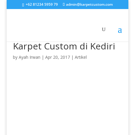
+62 81234 5959 79
admin@karpetcustom.com
Karpet Custom di Kediri
by
Ayah Irwan
|
Apr 20, 2017
|
Artikel