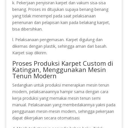
k. Pekerjaan penyisiran karpet dan vakum sisa-sisa
benang. Proses ini ditujukan supaya benang-benang
yang tidak menempel pada saat pelaksanaan
penenunan dan pelapisan kain pada belakang karpet,
bisa dibersihkan.
l. Pelaksanaan pengemasan. Karpet digulung dan
dikemas dengan plastik, sehingga aman dari basah.
Karpet siap dikirim.
Proses Produksi Karpet Custom di
Katingan, Menggunakan Mesin
Tenun Modern
Sedangkan untuk produksi menerapkan mesin tenun
modern, pelaksanaannya hampir sama dengan cara
kerja produksi yang memakai mesin tenun semi
manual. Pelaksanaan yang membedakannya yakni pada
penggunaan mesin-mesin modern, sehingga pekerjaan
dapat dikerjakan secara otomatisasi.