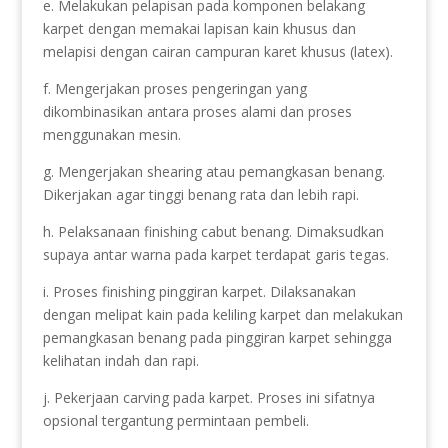
e. Melakukan pelapisan pada komponen belakang
karpet dengan memakai lapisan kain khusus dan
melapisi dengan cairan campuran karet khusus (latex).
f. Mengerjakan proses pengeringan yang
dikombinasikan antara proses alami dan proses
menggunakan mesin.
g. Mengerjakan shearing atau pemangkasan benang.
Dikerjakan agar tinggi benang rata dan lebih rapi.
h. Pelaksanaan finishing cabut benang. Dimaksudkan
supaya antar warna pada karpet terdapat garis tegas.
i. Proses finishing pinggiran karpet. Dilaksanakan
dengan melipat kain pada keliling karpet dan melakukan
pemangkasan benang pada pinggiran karpet sehingga
kelihatan indah dan rapi.
j. Pekerjaan carving pada karpet. Proses ini sifatnya
opsional tergantung permintaan pembeli.