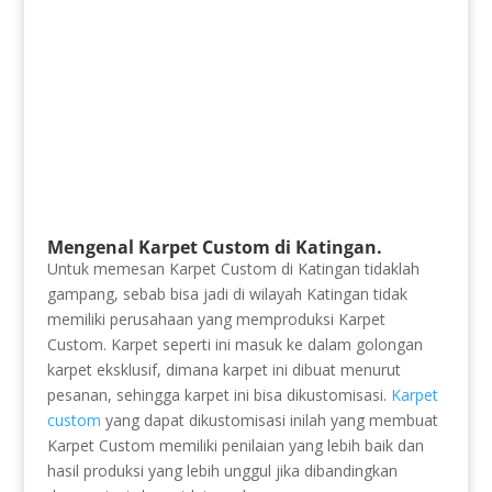
Mengenal Karpet Custom di Katingan.
Untuk memesan Karpet Custom di Katingan tidaklah
gampang, sebab bisa jadi di wilayah Katingan tidak
memiliki perusahaan yang memproduksi Karpet
Custom. Karpet seperti ini masuk ke dalam golongan
karpet eksklusif, dimana karpet ini dibuat menurut
pesanan, sehingga karpet ini bisa dikustomisasi.
Karpet
custom
yang dapat dikustomisasi inilah yang membuat
Karpet Custom memiliki penilaian yang lebih baik dan
hasil produksi yang lebih unggul jika dibandingkan