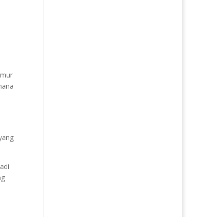
imur
imana
 yang
adi
ng