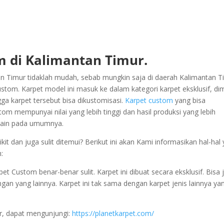
 di Kalimantan Timur.
 Timur tidaklah mudah, sebab mungkin saja di daerah Kalimantan T
stom. Karpet model ini masuk ke dalam kategori karpet eksklusif, d
gga karpet tersebut bisa dikustomisasi.
Karpet custom
yang bisa
om mempunyai nilai yang lebih tinggi dan hasil produksi yang lebih
t lain pada umumnya.
t dan juga sulit ditemui? Berikut ini akan Kami informasikan hal-hal
:
Custom benar-benar sulit. Karpet ini dibuat secara eksklusif. Bisa j
engan yang lainnya. Karpet ini tak sama dengan karpet jenis lainnya ya
r, dapat mengunjungi:
https://planetkarpet.com/