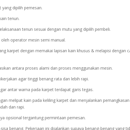
 yang dipilih pemesan.
kain tenun.
elaksanaan tenun sesuai dengan mutu yang dipilih pembeli.
 oleh operator mesin semi manual.
ng karpet dengan memakai lapisan kain khusus & melapisi dengan c
asikan antara proses alami dan proses menggunakan mesin.
erjakan agar tinggi benang rata dan lebih rapi.
agar antar warna pada karpet terdapat garis tegas.
dengan melipat kain pada keliling karpet dan menjalankan pemangkasan
ndah dan rapi.
atnya opsional tergantung permintaan pemesan.
-sisa benang. Pekerjaan ini dijalankan supaya benang-benang yang ti