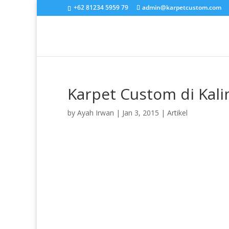
+62 81234 5959 79
admin@karpetcustom.com
Karpet Custom di Kal
by
Ayah Irwan
|
Jan 3, 2015
|
Artikel