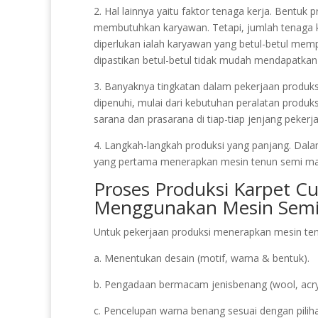
2. Hal lainnya yaitu faktor tenaga kerja. Bentu
membutuhkan karyawan. Tetapi, jumlah tenaga k
diperlukan ialah karyawan yang betul-betul m
dipastikan betul-betul tidak mudah mendapatkan 
3. Banyaknya tingkatan dalam pekerjaan produksi
dipenuhi, mulai dari kebutuhan peralatan produk
sarana dan prasarana di tiap-tiap jenjang pekerj
4. Langkah-langkah produksi yang panjang. Dalam 
yang pertama menerapkan mesin tenun semi ma
Proses Produksi Karpet C
Menggunakan Mesin Semi
Untuk pekerjaan produksi menerapkan mesin tenu
a. Menentukan desain (motif, warna & bentuk).
b. Pengadaan bermacam jenisbenang (wool, acryl
c. Pencelupan warna benang sesuai dengan pilih