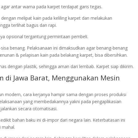
 agar antar warna pada karpet terdapat garis tegas.
an dengan melipat kain pada keliling karpet dan melakukan
gga terlihat bagus dan rapi.
atnya opsional tergantung permintaan pembeli.
a-sisa benang. Pelaksanaan ini dimaksudkan agar benang-benang
nunan & pelapisan kain pada belakang karpet, bisa dibersihkan.
as dengan plastik, sehingga aman dari lembab. Karpet siap dikirim.
om di Jawa Barat, Menggunakan Mesin
n modern, cara kerjanya hampir sama dengan proses produksi
elaksanaan yang membedakannya yakni pada pengaplikasian
jalankan secara otomatisasi.
ikit bahan baku ini di-impor dari negara lain. Keterbatasan ini
 mahal.