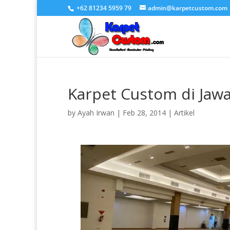
+62 81234 5959 79
admin@karpetcustom.com
Karpet Custom di Jawa
by
Ayah Irwan
|
Feb 28, 2014
|
Artikel