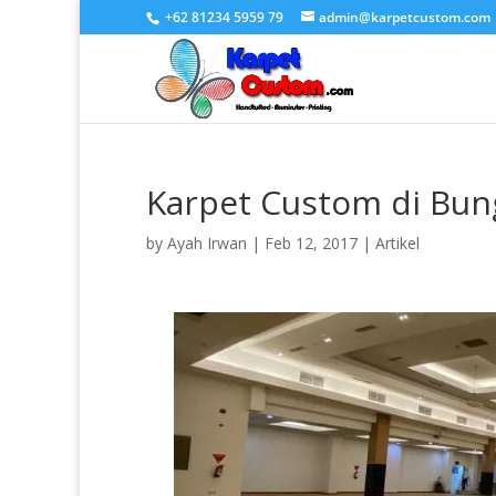
+62 81234 5959 79
admin@karpetcustom.com
Karpet Custom di Bun
by
Ayah Irwan
|
Feb 12, 2017
|
Artikel