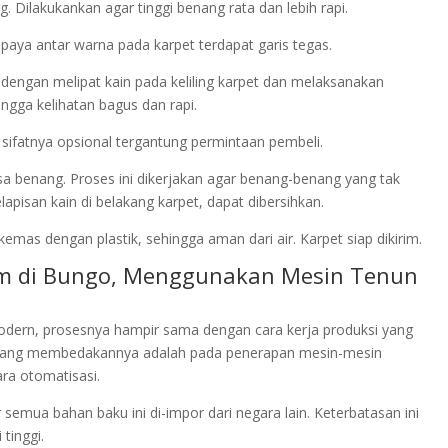
Dilakukankan agar tinggi benang rata dan lebih rapi.
upaya antar warna pada karpet terdapat garis tegas.
an dengan melipat kain pada keliling karpet dan melaksanakan
gga kelihatan bagus dan rapi.
i sifatnya opsional tergantung permintaan pembeli.
isa benang. Proses ini dikerjakan agar benang-benang yang tak
pisan kain di belakang karpet, dapat dibersihkan.
emas dengan plastik, sehingga aman dari air. Karpet siap dikirim.
om di Bungo, Menggunakan Mesin Tenun
dern, prosesnya hampir sama dengan cara kerja produksi yang
yang membedakannya adalah pada penerapan mesin-mesin
ra otomatisasi.
semua bahan baku ini di-impor dari negara lain. Keterbatasan ini
tinggi.