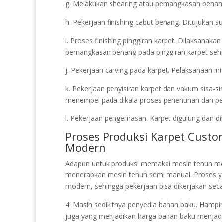
g. Melakukan shearing atau pemangkasan benang. 
h. Pekerjaan finishing cabut benang. Ditujukan s
i. Proses finishing pinggiran karpet. Dilaksanak
pemangkasan benang pada pinggiran karpet sehin
j. Pekerjaan carving pada karpet. Pelaksanaan in
k. Pekerjaan penyisiran karpet dan vakum sisa-s
menempel pada dikala proses penenunan dan pela
l. Pekerjaan pengemasan. Karpet digulung dan dik
Proses Produksi Karpet Cust
Modern
Adapun untuk produksi memakai mesin tenun mo
menerapkan mesin tenun semi manual. Proses 
modern, sehingga pekerjaan bisa dikerjakan seca
4. Masih sedikitnya penyedia bahan baku. Hampir 
juga yang menjadikan harga bahan baku menjadi 