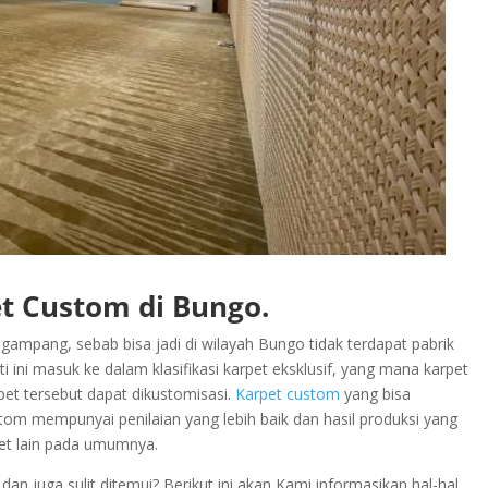
t Custom di Bungo.
gampang, sebab bisa jadi di wilayah Bungo tidak terdapat pabrik
ini masuk ke dalam klasifikasi karpet eksklusif, yang mana karpet
pet tersebut dapat dikustomisasi.
Karpet custom
yang bisa
tom mempunyai penilaian yang lebih baik dan hasil produksi yang
pet lain pada umumnya.
n juga sulit ditemui? Berikut ini akan Kami informasikan hal-hal