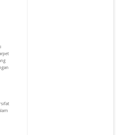
i
arpet
ang
engan
sifat
alam