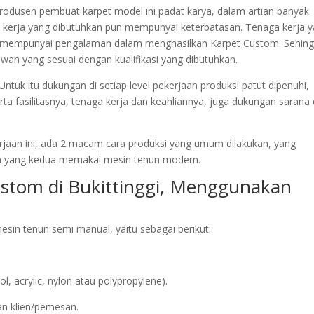
 produsen pembuat karpet model ini padat karya, dalam artian banyak
erja yang dibutuhkan pun mempunyai keterbatasan. Tenaga kerja 
tul mempunyai pengalaman dalam menghasilkan Karpet Custom. Sehin
awan yang sesuai dengan kualifikasi yang dibutuhkan.
ntuk itu dukungan di setiap level pekerjaan produksi patut dipenuhi,
ta fasilitasnya, tenaga kerja dan keahliannya, juga dukungan sarana
rjaan ini, ada 2 macam cara produksi yang umum dilakukan, yang
 yang kedua memakai mesin tenun modern.
ustom di Bukittinggi, Menggunakan
in tenun semi manual, yaitu sebagai berikut:
acrylic, nylon atau polypropylene).
an klien/pemesan.