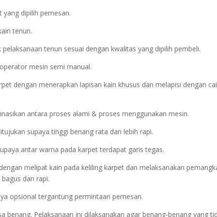
 yang dipilih pemesan.
kain tenun.
pelaksanaan tenun sesuai dengan kwalitas yang dipilih pembeli.
 operator mesin semi manual.
rpet dengan menerapkan lapisan kain khusus dan melapisi dengan ca
inasikan antara proses alami & proses menggunakan mesin.
ujukan supaya tinggi benang rata dan lebih rapi.
supaya antar warna pada karpet terdapat garis tegas.
kan dengan melipat kain pada keliling karpet dan melaksanakan pemang
 bagus dan rapi.
atnya opsional tergantung permintaan pemesan.
isa benang. Pelaksanaan ini dilaksanakan agar benang-benang yang ti