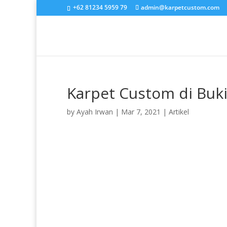
+62 81234 5959 79
admin@karpetcustom.com
Karpet Custom di Buki
by
Ayah Irwan
|
Mar 7, 2021
|
Artikel