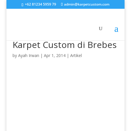
+62 81234 5959 79
admin@karpetcustom.com
Karpet Custom di Brebes
by
Ayah Irwan
|
Apr 1, 2014
|
Artikel