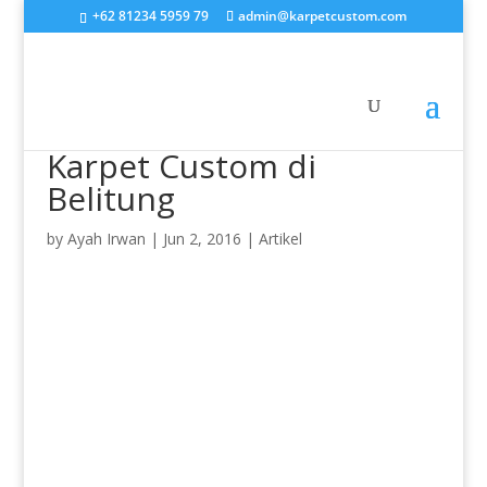
+62 81234 5959 79
admin@karpetcustom.com
Karpet Custom di
Belitung
by
Ayah Irwan
|
Jun 2, 2016
|
Artikel