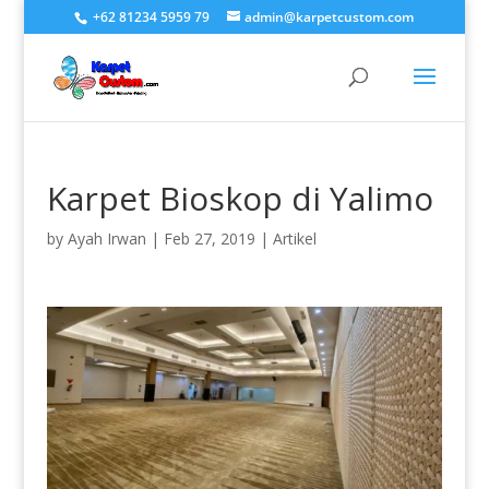
+62 81234 5959 79
admin@karpetcustom.com
Karpet Bioskop di Yalimo
by
Ayah Irwan
|
Feb 27, 2019
|
Artikel