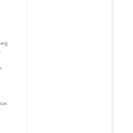
yang
,
i
tan.