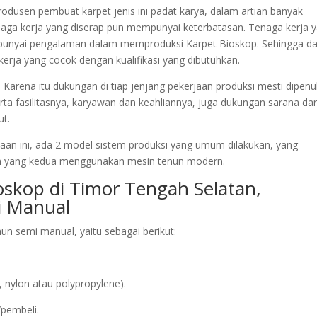
 produsen pembuat karpet jenis ini padat karya, dalam artian banyak
aga kerja yang diserap pun mempunyai keterbatasan. Tenaga kerja 
mpunyai pengalaman dalam memproduksi Karpet Bioskop. Sehingga d
kerja yang cocok dengan kualifikasi yang dibutuhkan.
Karena itu dukungan di tiap jenjang pekerjaan produksi mesti dipenu
rta fasilitasnya, karyawan dan keahliannya, juga dukungan sarana da
ut.
aan ini, ada 2 model sistem produksi yang umum dilakukan, yang
n yang kedua menggunakan mesin tenun modern.
oskop di Timor Tengah Selatan,
 Manual
n semi manual, yaitu sebagai berikut:
 nylon atau polypropylene).
/pembeli.