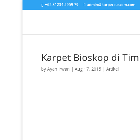
+62 81234 5959 79
admin@karpetcustom.com
Karpet Bioskop di Tim
by
Ayah Irwan
|
Aug 17, 2015
|
Artikel