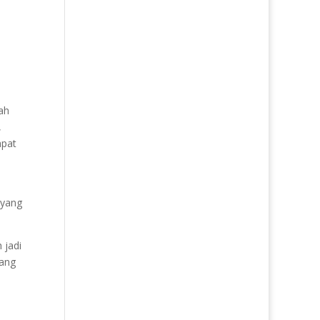
ah
,
apat
 yang
 jadi
yang