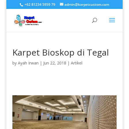
+62 81234 5959 79
admin@karpetcustom.com
Karpet Bioskop di Tegal
by
Ayah Irwan
|
Jun 22, 2018
|
Artikel