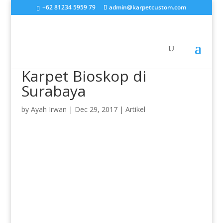
+62 81234 5959 79
admin@karpetcustom.com
Karpet Bioskop di
Surabaya
by
Ayah Irwan
|
Dec 29, 2017
|
Artikel