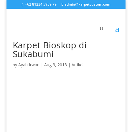
+62 81234 5959 79
admin@karpetcustom.com
Karpet Bioskop di
Sukabumi
by
Ayah Irwan
|
Aug 3, 2018
|
Artikel