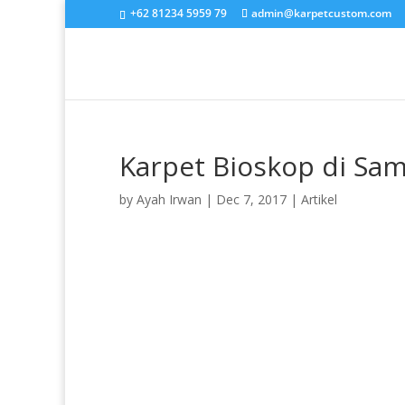
+62 81234 5959 79
admin@karpetcustom.com
Karpet Bioskop di Sa
by
Ayah Irwan
|
Dec 7, 2017
|
Artikel