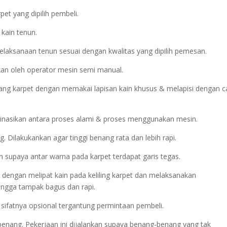
et yang dipilih pembeli.
 kain tenun.
elaksanaan tenun sesuai dengan kwalitas yang dipilih pemesan.
kan oleh operator mesin semi manual.
ng karpet dengan memakai lapisan kain khusus & melapisi dengan c
inasikan antara proses alami & proses menggunakan mesin.
Dilakukankan agar tinggi benang rata dan lebih rapi.
an supaya antar warna pada karpet terdapat garis tegas.
kan dengan melipat kain pada keliling karpet dan melaksanakan
ngga tampak bagus dan rapi.
i sifatnya opsional tergantung permintaan pembeli.
 benang. Pekerjaan ini dijalankan supaya benang-benang yang tak