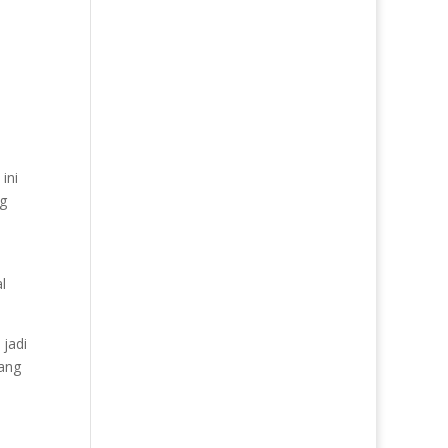
ini
ng
l
 jadi
yang