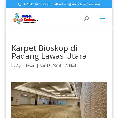
+62 81234 5959 79
admin@karpetcustom.com
Karpet Bioskop di
Padang Lawas Utara
by
Ayah Irwan
|
Apr 13, 2016
|
Artikel