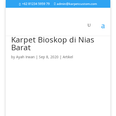
+62 81234 5959 79
admin@karpetcustom.com
Karpet Bioskop di Nias
Barat
by
Ayah Irwan
|
Sep 8, 2020
|
Artikel